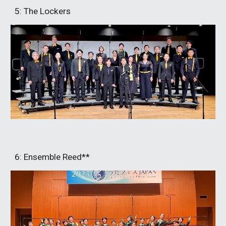
5
: The Lockers
6
: Ensemble Reed**